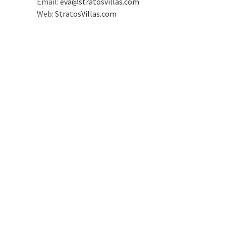
Email:
eva@stratosvillas.com
Web:
StratosVillas.com
il