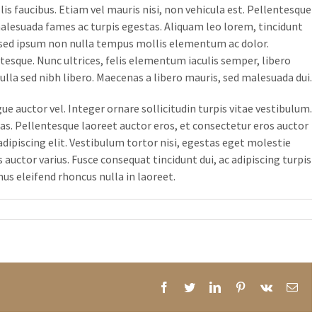
lis faucibus. Etiam vel mauris nisi, non vehicula est. Pellentesque
alesuada fames ac turpis egestas. Aliquam leo lorem, tincidunt
 sed ipsum non nulla tempus mollis elementum ac dolor.
esque. Nunc ultrices, felis elementum iaculis semper, libero
Nulla sed nibh libero. Maecenas a libero mauris, sed malesuada dui.
ue auctor vel. Integer ornare sollicitudin turpis vitae vestibulum.
s. Pellentesque laoreet auctor eros, et consectetur eros auctor
dipiscing elit. Vestibulum tortor nisi, egestas eget molestie
 auctor varius. Fusce consequat tincidunt dui, ac adipiscing turpis
mus eleifend rhoncus nulla in laoreet.
Facebook
Twitter
LinkedIn
Pinterest
Vk
Ema