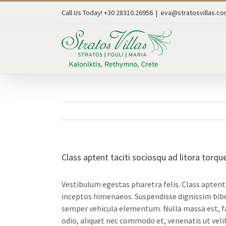
Skip
Call Us Today! +30 28310.26956
|
eva@stratosvillas.c
to
content
Class aptent taciti sociosqu ad litora torqu
Vestibulum egestas pharetra felis. Class aptent 
inceptos himenaeos. Suspendisse dignissim bib
semper vehicula elementum. Nulla massa est, fa
odio, aliquet nec commodo et, venenatis ut veli