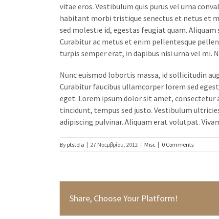
vitae eros. Vestibulum quis purus vel urna conval
habitant morbi tristique senectus et netus et m
sed molestie id, egestas feugiat quam. Aliquam
Curabitur ac metus et enim pellentesque pellent
turpis semper erat, in dapibus nisi urna vel mi. 
Nunc euismod lobortis massa, id sollicitudin aug
Curabitur faucibus ullamcorper lorem sed egesta
eget. Lorem ipsum dolor sit amet, consectetur a
tincidunt, tempus sed justo. Vestibulum ultricies
adipiscing pulvinar. Aliquam erat volutpat. Viva
By
ptstefa
|
27 Νοεμβρίου, 2012
|
Misc
|
0 Comments
Share, Choose Your Platform!