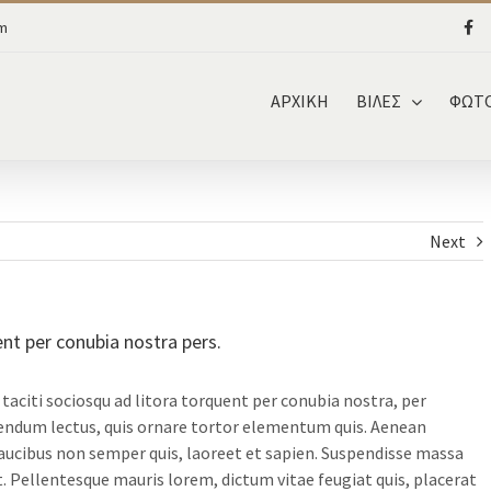
om
ΑΡΧΙΚΗ
ΒΙΛΕΣ
ΦΩΤΟ
Next
ent per conubia nostra pers.
taciti sociosqu ad litora torquent per conubia nostra, per
endum lectus, quis ornare tortor elementum quis. Aenean
ucibus non semper quis, laoreet et sapien. Suspendisse massa
t. Pellentesque mauris lorem, dictum vitae feugiat quis, placerat