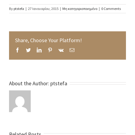
By
ptstefa
|
27 Ιανουαρίου, 2015
|
Μη κατηγοριοποιημένο
|
0 Comments
Share, Choose Your Platform!
Facebook
Twitter
LinkedIn
Pinterest
Vk
Email
About the Author:
ptstefa
Related Posts