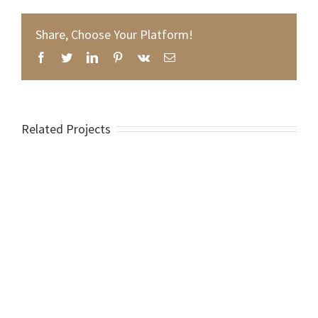
NEWSLETTER
Share, Choose Your Platform!
Facebook
Twitter
LinkedIn
Pinterest
Vk
Email
Email address:
Related Projects
RECENT TWEETS
ΕΠΙΚΟΙΝΩΝΙΑ
Καλονύκτης - Στράτος Βίλες
Phone: +30 28310.26956
Mobile: +30 6942515560
Fax: +30 28310.26956