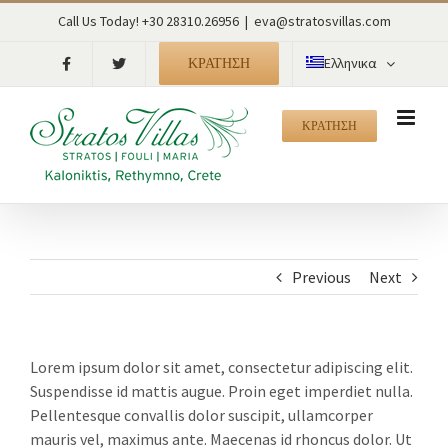
Skip
Call Us Today! +30 28310.26956
|
eva@stratosvillas.com
to
content
ΚΡΑΤΗΣΗ
Ελληνικα
ΚΡΑΤΗΣΗ
Previous
Next
Lorem ipsum dolor sit amet, consectetur adipiscing elit.
Suspendisse id mattis augue. Proin eget imperdiet nulla.
Pellentesque convallis dolor suscipit, ullamcorper
mauris vel, maximus ante. Maecenas id rhoncus dolor. Ut