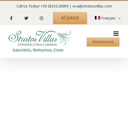
Skip
Call Us Today! +30 28310.26956
|
eva@stratosvillas.com
to
content
RÉSERVER
Français
RÉSERVATIONS