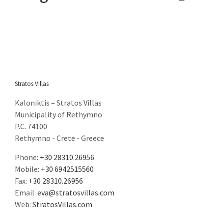
GNTO: 1041K91002899101
You can call us on the following apps for free
Stratos Villas
Kaloniktis – Stratos Villas
Municipality of Rethymno
P.C. 74100
Rethymno - Crete - Greece
Phone:
+30 28310.26956
Mobile:
+30 6942515560
Fax:
+30 28310.26956
Copyright
Stratos Villas | All Rights Reserved | Powered by
ENTERTHEWEB
Email:
eva@stratosvillas.com
Web:
StratosVillas.com
Twitter
Facebook