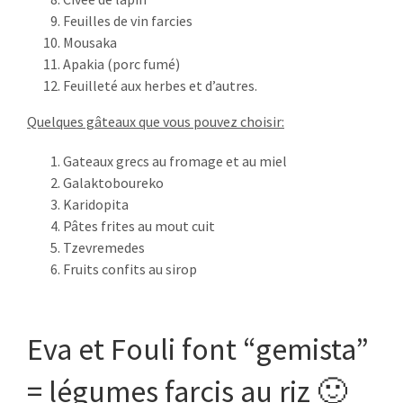
Feuilles de vin farcies
RECENT TWEETS
Mousaka
Apakia (porc fumé)
Feuilleté aux herbes et d’autres.
CONTACTEZ-NOUS
Quelques gâteaux que vous pouvez choisir:
Kaloniktis – Stratos Villas
Gateaux grecs au fromage et au miel
Municipalité de Réthymno
Galaktoboureko
P.C. 74055
Karidopita
Rethymno – Crete – Greece
Pâtes frites au mout cuit
tel: +30 28310.26956
Tzevremedes
fax: +30 28310.26956
Fruits confits au sirop
mob: +30 6942515560
email: eva@stratosvillas.com
skype: maria.stavroulaki
Eva et Fouli font “gemista”
= légumes farcis au riz 🙂
GNTO: 1041K112K2794401